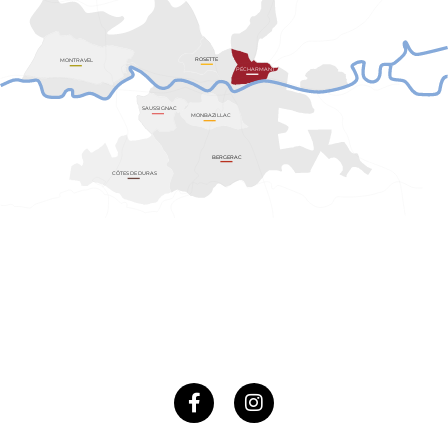
ROSETTE
MONTRAVEL
PÉCHARMANT
SAUSSIGNAC
MONBAZILLAC
BERGERAC
CÔTES DE DURAS