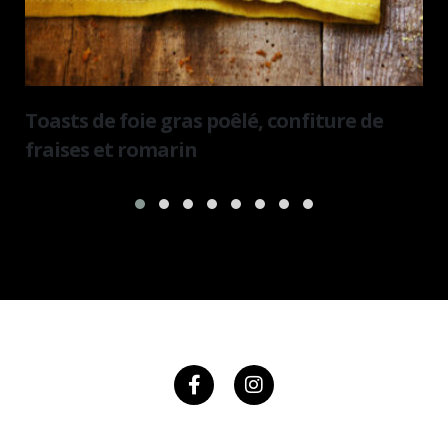
Toasts de foie gras poêlé, confiture de
fraises et romarin