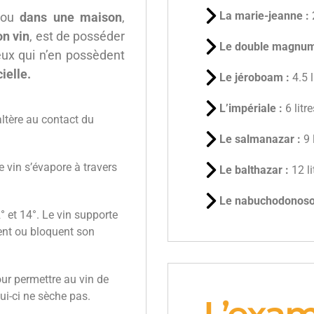
La marie-jeanne :
 ou
dans une maison
,
son vin
, est de posséder
Le double magnum
ux qui n’en possèdent
ielle.
Le jéroboam :
4.5 l
L’impériale :
6 litr
’altère au contact du
Le salmanazar :
9 
e vin s’évapore à travers
Le balthazar :
12 li
Le nabuchodonoso
° et 14°. Le vin supporte
ent ou bloquent son
ur permettre au vin de
ui-ci ne sèche pas.