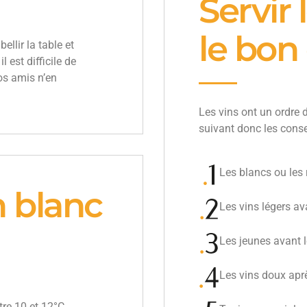
Servir 
le bon
llir la table et
 est difficile de
Vos amis n’en
Les vins ont un ordre d
suivant donc les conse
Les blancs ou les 
n blanc
Les vins légers av
Les jeunes avant l
Les vins doux apr
tre 10 et 12°C.