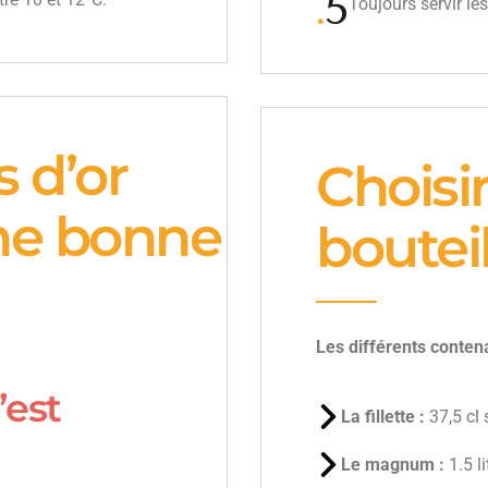
Toujours servir les
s d’or
Choisi
une bonne
bouteill
Les différents contena
’est
La fillette :
37,5 cl 
Le magnum :
1.5 l