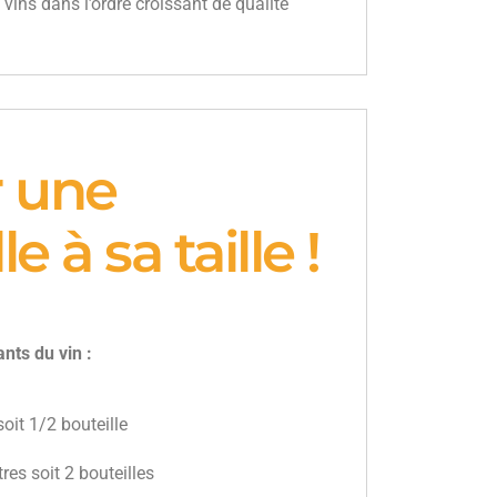
 vins dans l’ordre croissant de qualité
r une
e à sa taille !
nts du vin :
soit 1/2 bouteille
itres soit 2 bouteilles