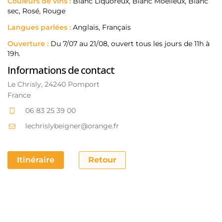
Couleurs de vins :
Blanc Liquoreux, Blanc Moelleux, Blanc
sec, Rosé, Rouge
Langues parlées :
Anglais, Français
Ouverture :
Du 7/07 au 21/08, ouvert tous les jours de 11h à
19h.
Informations de contact
Le Chrisly, 24240 Pomport
France
06 83 25 39 00
lechrislybeigner@orange.fr
Itinéraire
Retour