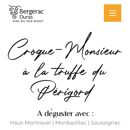
Croque-Monsieur
à la truffe du
Périgord
A déguster avec :
Haut-Montravel
|
Monbazillac
|
Saussignac